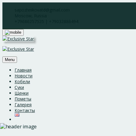
Skip
sapozhnikovatd@gmail.com
to
Moscow, Russia
content
+79686257525 | +79032886494
Menu
Главная
Новости
Кобели
Суки
Щенки
Пометы
Галерея
Контакты