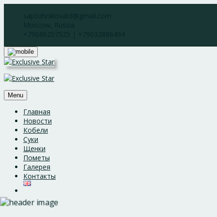
Skip
sapozhnikovatd@gmail.com
to
Moscow, Russia
content
+79686257525 | +79032886494
Menu
Главная
Новости
Кобели
Суки
Щенки
Пометы
Галерея
Контакты