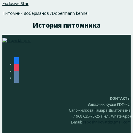
Exclusive Star
Питомник доберманов /Dobermann kennel
История питомника
facebook
instagram
vkontakte
КОНТАКТЫ
Заводчик: судья РКФ-FCI
Сапожникова Тамара Дмитриевна
+7 968 625-75-25 (Тел., Whats-App)
E-mail:
sapozhnikovatd@gmail.com