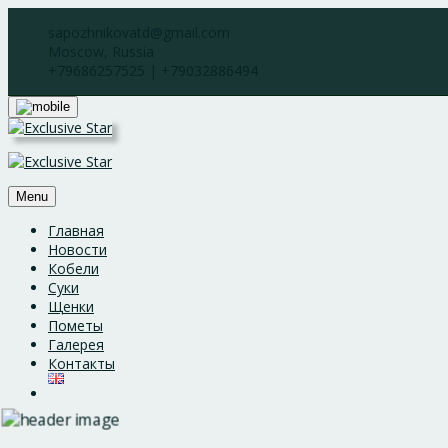
Skip
sapozhnikovatd@gmail.com
to
Moscow, Russia
content
+79686257525 | +79032886494
Menu
Главная
Новости
Кобели
Суки
Щенки
Пометы
Галерея
Контакты