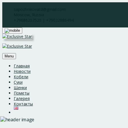
Skip
sapozhnikovatd@gmail.com
to
Moscow, Russia
content
+79686257525 | +79032886494
Menu
Главная
Новости
Кобели
Суки
Щенки
Пометы
Галерея
Контакты