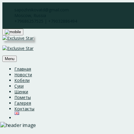
Skip
sapozhnikovatd@gmail.com
to
Moscow, Russia
content
+79686257525 | +79032886494
Menu
Главная
Новости
Кобели
Суки
Щенки
Пометы
Галерея
Контакты