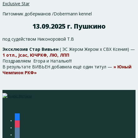
Exclusive Star
Питомник доберманов /Dobermann kennel
13.09.2025 г. Пушкино
под судейством Никоноровой Т.В
Эксклюзив Стар Вивьен
( ЭС Жером Жером х СВХ Ксения) —
1 отл., Jcac, ЮЧРКФ, ЛЮ, ЛПП
Поздравляем Егора и Наталью!!!
В результате ВИВЬЕН добавила ещё один титул —
» Юный
Чемпион РКФ»
facebook
instagram
vkontakte