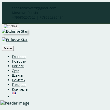
Skip
sapozhnikovatd@gmail.com
to
Moscow, Russia
content
+79686257525 | +79032886494
Menu
Главная
Новости
Кобели
Суки
Щенки
Пометы
Галерея
Контакты