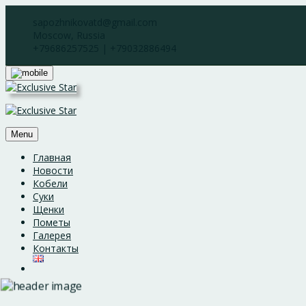
Skip
sapozhnikovatd@gmail.com
to
Moscow, Russia
content
+79686257525 | +79032886494
Menu
Главная
Новости
Кобели
Суки
Щенки
Пометы
Галерея
Контакты