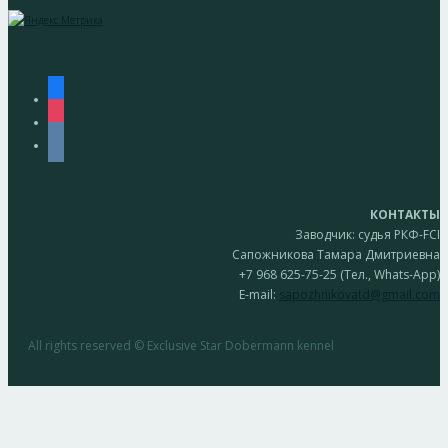
facebook
instagram
vkontakte
КОНТАКТЫ
Заводчик: судья РКФ-FCI
Сапожникова Тамара Дмитриевна
+7 968 625-75-25 (Тел., Whats-App)
E-mail:
sapozhnikovatd@gmail.com
All rights reserved © Exclusive Star Dobermann kennel