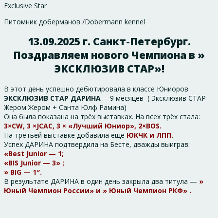
Exclusive Star
Питомник доберманов /Dobermann kennel
13.09.2025 г. Санкт-Петербург.
Поздравляем нового Чемпиона в »
ЭКСКЛЮЗИВ СТАР»!
В этот день успешно дебютировала в классе Юниоров
ЭКСКЛЮЗИВ СТАР ДАРИНА
— 9 месяцев ( Эксклюзив СТАР
Жером Жером + Санта Юлф Рамина)
Она была показана на трёх выставках. На всех трёх стала:
3×CW, 3 ×JCAC, 3 × «Лучший Юниор», 2×BOS.
На третьей выставке добавила ещё
ЮКЧК и ЛПП.
Успех ДАРИНА подтвердила на Бесте, дважды выиграв:
«Best Junior — 1;
«BIS Junior — 3» ;
» BIG — 1″.
В результате ДАРИНА в один день закрыла два титула —
»
Юный Чемпион России» и » Юный Чемпион РКФ» .