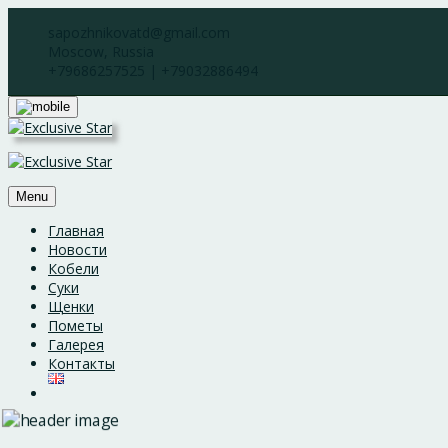
Skip
sapozhnikovatd@gmail.com
to
Moscow, Russia
content
+79686257525 | +79032886494
Menu
Главная
Новости
Кобели
Суки
Щенки
Пометы
Галерея
Контакты