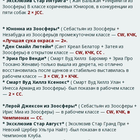
* Эксклюзив Стар Интрига*
( Жан Вальжан +Инфинити из
Зоосферы) В классе коричневых Юниоров, в конкуренции из
пяти собак
2 × JСС.
* Юнонна из Зоосферы*
( Себастьян из Зоосферы +
Незабудка из Зоосферы)в промежуточном классе —
CW, КЧК,
«Лучшая сука окраса — 2».
*Ден Смайл Лютейн*
(Сант Креал Белатор + Затея из
Зоосферы)-в открытом классе —
CW, КЧК, СС .
* Эриа Про Венди*
( Смарт Вуд Хиллз Баромир + Эриа Про
Тоскано Женави)-только вышла из декрета, но отлично
восстановилась после щенков и стабильно выставилась в
рабочем классе —
3 × CW, 3 × КЧК.
* Смарт Вуд Хиллз Ксенокс*
( Смарт Вуд Хиллз Улан +
Инесса Арманд из Зоосферы)- был показан в рабочем классе
—
2 × СС.
*Лерой Джексон из Зоосферы*
( Себастьян из Зоосферы +
Ирис Миа из Зоосферы) — в рабочем классе —
CW, КЧК, в
Чемпионах — СС.
* Эксклюзив Стар Август*
( Эксклюзив Стар Гранд При +
Невский Цербер Ультра Найт) -был показан в классе
Чемпионов Клуба.