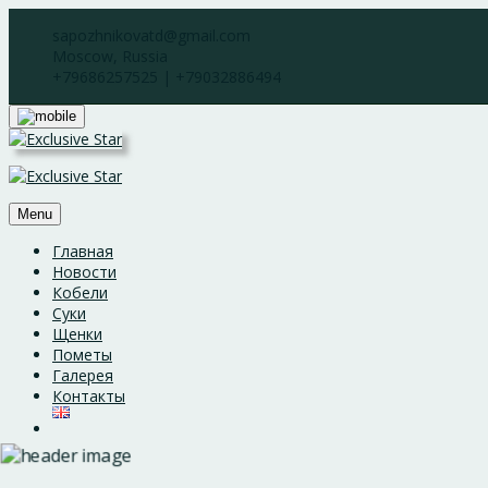
Skip
sapozhnikovatd@gmail.com
to
Moscow, Russia
content
+79686257525 | +79032886494
Menu
Главная
Новости
Кобели
Суки
Щенки
Пометы
Галерея
Контакты