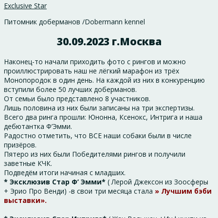
Exclusive Star
Питомник доберманов /Dobermann kennel
30.09.2023 г.Москва
Наконец-то начали приходить фото с рингов и можно
проиллюстрировать наш не лёгкий марафон из трёх
Монопородок в один день. На каждой из них в конкуренцию
вступили более 50 лучших доберманов.
От семьи было представлено 8 участников.
Лишь половина из них были записаны на три экспертизы.
Всего два ринга прошли: Юнонна, Ксенокс, Интрига и наша
дебютантка Ф’Эмми.
Радостно отметить, что ВСЕ наши собаки были в числе
призёров.
Пятеро из них были Победителями рингов и получили
заветные КЧК.
Подведём итоги начиная с младших.
* Эксклюзив Стар Ф’ Эмми*
( Лерой Джексон из Зоосферы
+ Эрио Про Венди) -в свои три месяца стала
» Лучшим бэби
выставки».