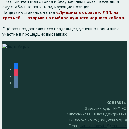
Его отличная подготовка и безупречный показ, позволили
ему стабильно занять лидирующие позиции.
На двух выставках он стал
«Лучшим в окрасе», ЛПП, на
третьей — вторым на выборе лучшего черного кобеля.
Ещё раз поздравляю всех владельцев, успешно принявших
участие в прошедших выставках!
facebook
instagram
vkontakte
КОНТАКТЫ
Заводчик: судья РКФ-FCI
Сапожникова Тамара Дмитриевна
+7 968 625-75-25 (Тел., Whats-App)
E-mail:
sapozhnikovatd@gmail.com