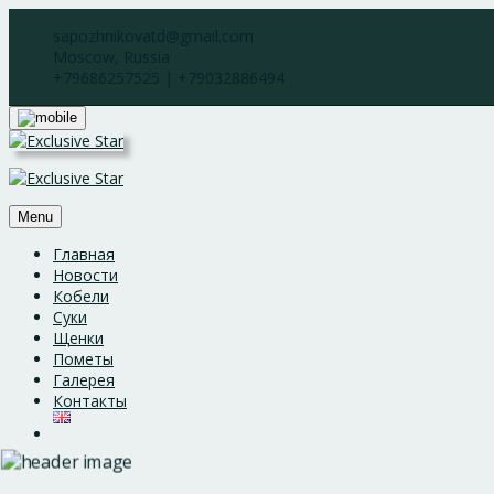
Skip
sapozhnikovatd@gmail.com
to
Moscow, Russia
content
+79686257525 | +79032886494
Menu
Главная
Новости
Кобели
Суки
Щенки
Пометы
Галерея
Контакты