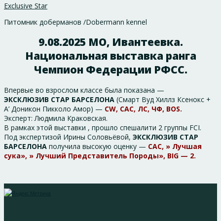
Exclusive Star
Питомник доберманов /Dobermann kennel
9.08.2025 МО, Ивантеевка.
Национальная выставка ранга
Чемпион Федерации РФСС.
Впервые во взрослом классе была показана —
ЭКСКЛЮЗИВ СТАР БАРСЕЛОНА
(Смарт Вуд Хиллз Ксенокс +
А’ Доникон Пикколо Амор) —
CW, CAC, ЛС, ЧФ, BOS.
Эксперт: Людмила Краковская.
В рамках этой выставки , прошло спешалити 2 группы FCI.
Под экспертизой Ирины Соловьёвой,
ЭКСКЛЮЗИВ СТАР
БАРСЕЛОНА
получила высокую оценку —
САС, » Лучшая
сука», » Лучший Представитель Породы», BIG — 2.