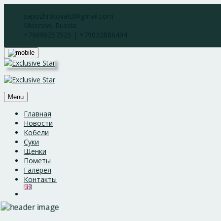
Skip
sapozhnikovatd@gmail.com
to
Moscow, Russia
content
+79686257525 | +79032886494
Menu
Главная
Новости
Кобели
Суки
Щенки
Пометы
Галерея
Контакты