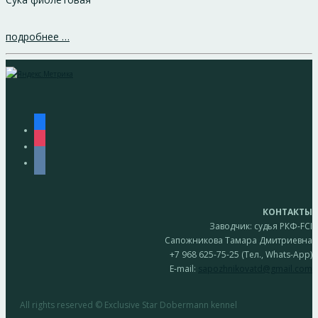
подробнее …
facebook
instagram
vkontakte
КОНТАКТЫ
Заводчик: судья РКФ-FCI
Сапожникова Тамара Дмитриевна
+7 968 625-75-25 (Тел., Whats-App)
E-mail:
sapozhnikovatd@gmail.com
All rights reserved © Exclusive Star Dobermann kennel