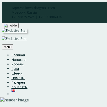
Skip
sapozhnikovatd@gmail.com
to
Moscow, Russia
content
+79686257525 | +79032886494
Menu
Главная
Новости
Кобели
Суки
Щенки
Пометы
Галерея
Контакты