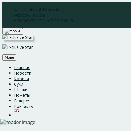
Skip
sapozhnikovatd@gmail.com
to
Moscow, Russia
content
+79686257525 | +79032886494
Menu
Главная
Новости
Кобели
Суки
Щенки
Пометы
Галерея
Контакты