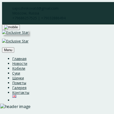
Skip
sapozhnikovatd@gmail.com
to
Moscow, Russia
content
+79686257525 | +79032886494
Menu
Главная
Новости
Кобели
Суки
Щенки
Пометы
Галерея
Контакты