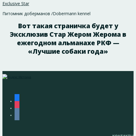
Exclusive Star
Питомник доберманов /Dobermann kennel
Вот такая страничка будет у
Эксклюзив Стар Жером Жерома в
ежегодном альманахе РКФ —
«Лучшие собаки года»
facebook
instagram
vkontakte