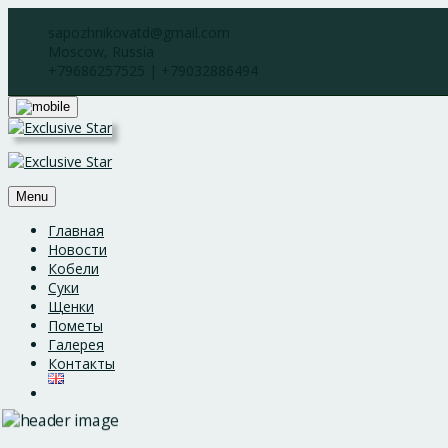
Skip
sapozhnikovatd@gmail.com
to
Moscow, Russia
content
+79686257525 | +79032886494
Menu
Главная
Новости
Кобели
Суки
Щенки
Пометы
Галерея
Контакты