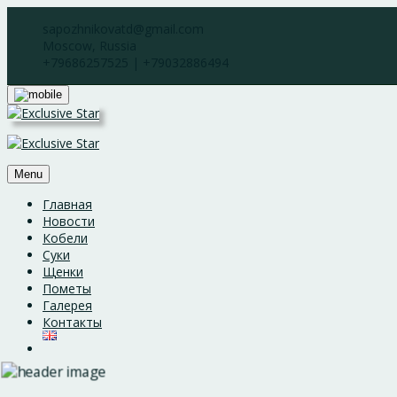
Skip
sapozhnikovatd@gmail.com
to
Moscow, Russia
content
+79686257525 | +79032886494
Menu
Главная
Новости
Кобели
Суки
Щенки
Пометы
Галерея
Контакты