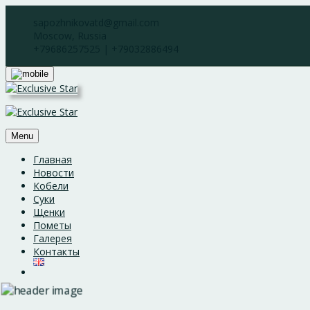
Skip
sapozhnikovatd@gmail.com
to
Moscow, Russia
content
+79686257525 | +79032886494
Menu
Главная
Новости
Кобели
Суки
Щенки
Пометы
Галерея
Контакты