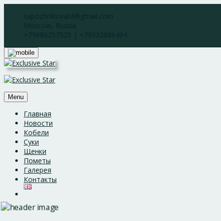
Skip
sapozhnikovatd@gmail.com
to
Moscow, Russia
content
+79686257525 | +79032886494
Menu
Главная
Новости
Кобели
Суки
Щенки
Пометы
Галерея
Контакты