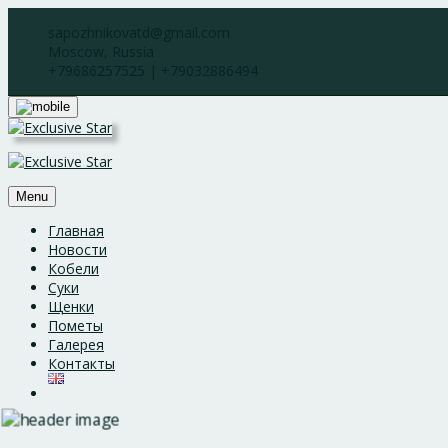
Skip
sapozhnikovatd@gmail.com
to
Moscow, Russia
content
+79686257525 | +79032886494
Menu
Главная
Новости
Кобели
Суки
Щенки
Пометы
Галерея
Контакты