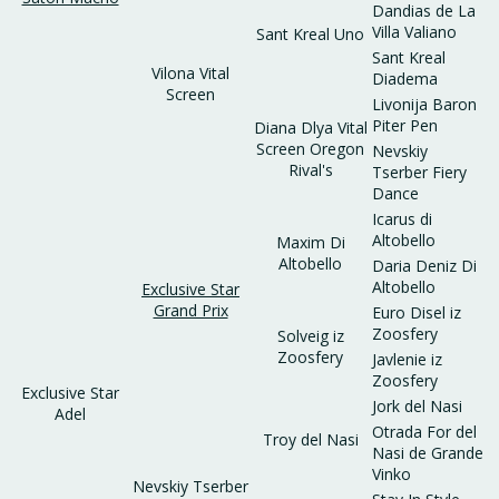
Dandias de La
Villa Valiano
Sant Kreal Uno
Sant Kreal
Vilona Vital
Diadema
Screen
Livonija Baron
Piter Pen
Diana Dlya Vital
Screen Oregon
Nevskiy
Rival's
Tserber Fiery
Dance
Icarus di
Altobello
Maxim Di
Altobello
Daria Deniz Di
Altobello
Exclusive Star
Grand Prix
Euro Disel iz
Zoosfery
Solveig iz
Zoosfery
Javlenie iz
Zoosfery
Exclusive Star
Jork del Nasi
Adel
Otrada For del
Troy del Nasi
Nasi de Grande
Vinko
Nevskiy Tserber