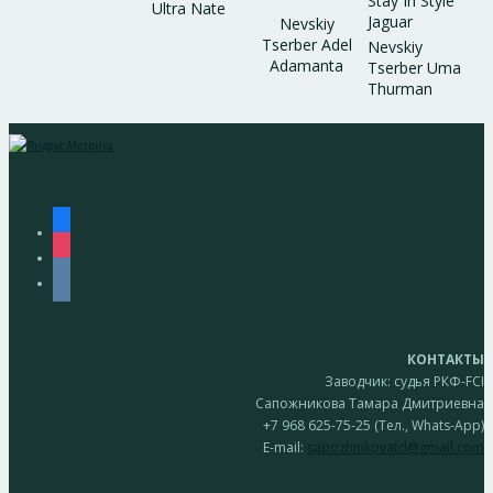
Stay In Style
Ultra Nate
Jaguar
Nevskiy
Tserber Adel
Nevskiy
Adamanta
Tserber Uma
Thurman
facebook
instagram
vkontakte
КОНТАКТЫ
Заводчик: судья РКФ-FCI
Сапожникова Тамара Дмитриевна
+7 968 625-75-25 (Тел., Whats-App)
E-mail:
sapozhnikovatd@gmail.com