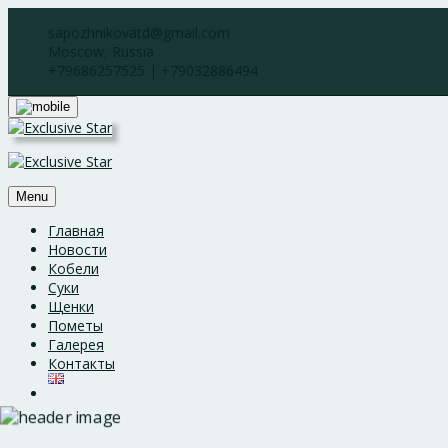
Skip
sapozhnikovatd@gmail.com
to
Moscow, Russia
content
+79686257525 | +79032886494
Menu
Главная
Новости
Кобели
Суки
Щенки
Пометы
Галерея
Контакты