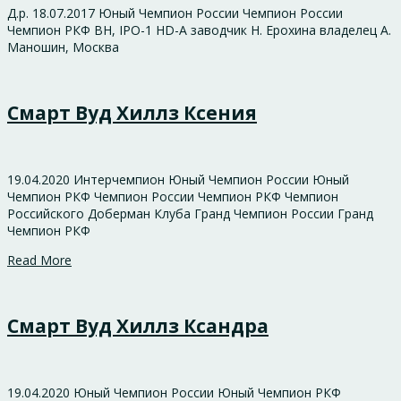
Д.р. 18.07.2017 Юный Чемпион России Чемпион России
Чемпион РКФ BH, IPO-1 HD-A заводчик Н. Ерохина владелец А.
Маношин, Москва
Смарт Вуд Хиллз Кcения
19.04.2020 Интерчемпион Юный Чемпион России Юный
Чемпион РКФ Чемпион России Чемпион РКФ Чемпион
Российского Доберман Клуба Гранд Чемпион России Гранд
Чемпион РКФ
Read More
Смарт Вуд Хиллз Ксандра
19.04.2020 Юный Чемпион России Юный Чемпион РКФ