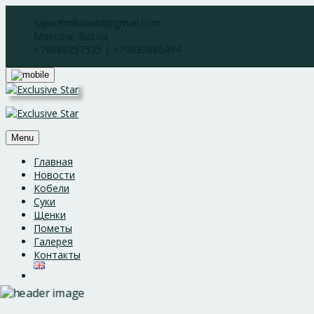
Skip
sapozhnikovatd@gmail.com
to
Moscow, Russia
content
+79686257525 | +79032886494
Menu
Главная
Новости
Кобели
Суки
Щенки
Пометы
Галерея
Контакты