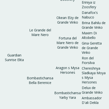
Eriniya iz
Zoosfery
Danafox's
Nabuco
Okean Elzy de
Grande Vinko
Brina Bahilu de
Grande Vinko
Le Grande del
Maxim Di
Mare Nero
Altobello
Fortuna del
Mare Nero de
Gina Geretta
Grande Vinko
de Grande
Vinko
Guardian
Ron del
Sunrise Elita
Fiorsilva
Aragon s Mysa
Chereshnya
Hersones
Sladkaya Moya
s Mysa
Bombastichansa
Hersones
Bella Berenice
Delux de
Grande Vinko
Bombastichansa
Yarby Yara
Ambassador
D'ali Dekla