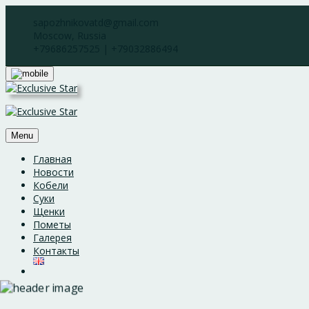
Skip
sapozhnikovatd@gmail.com
to
Moscow, Russia
content
+79686257525 | +79032886494
Menu
Главная
Новости
Кобели
Суки
Щенки
Пометы
Галерея
Контакты