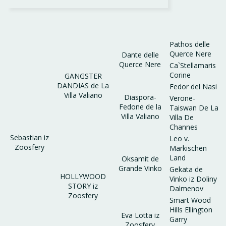
Pathos delle
Querce Nere
Dante delle
Querce Nere
Ca`Stellamaris
Corine
GANGSTER
DANDIAS de La
Fedor del Nasi
Villa Valiano
Diaspora-
Verone-
Fedone de la
Taiswan De La
Villa Valiano
Villa De
Channes
Sebastian iz
Leo v.
Zoosfery
Markischen
Land
Oksamit de
Grande Vinko
Gekata de
HOLLYWOOD
Vinko iz Doliny
STORY iz
Dalmenov
Zoosfery
Smart Wood
Hills Ellington
Eva Lotta iz
Garry
Zoosfery