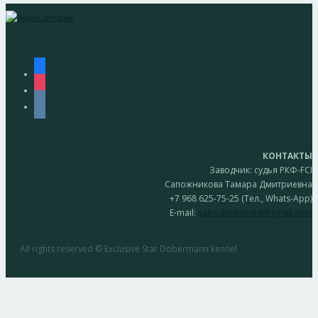
facebook
instagram
vkontakte
КОНТАКТЫ
Заводчик: судья РКФ-FCI
Сапожникова Тамара Дмитриевна
+7 968 625-75-25 (Тел., Whats-App)
E-mail:
sapozhnikovatd@gmail.com
All rights reserved © Exclusive Star Dobermann kennel