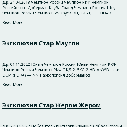
Д.р. 24.04.2018 Чемпион России Чемпион РКФ Чемпион
Российского Доберман Клуба Гранд Чемпион России Шоу
Чемпион России Чемпион Беларуси BH, IGP-1, T-1 HD–B
Read More
Эксклюзив Стар Маугли
Д.р. 01.11.2022 Юный Чемпион России Юный Чемпион РКФ
Чемпион России Чемпион РКФ ОКД-2, ЗКС-2 HD-A vWD-clear
DCM (PDK4) — NN Нарколепсия доберманов
Read More
Эксклюзив Стар Жером Жером
Д.р. 27.02.2022 Победитель выставки «Лучшие Собаки России