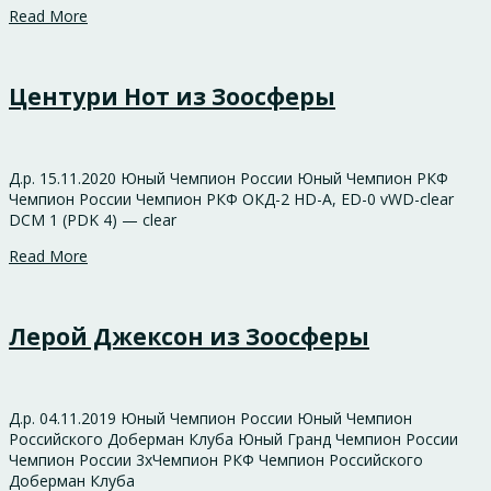
Read More
Центури Нот из Зоосферы
Д.р. 15.11.2020 Юный Чемпион России Юный Чемпион РКФ
Чемпион России Чемпион РКФ ОКД-2 HD-А, ED-0 vWD-clear
DCM 1 (PDK 4) — clear
Read More
Лерой Джексон из Зоосферы
Д.р. 04.11.2019 Юный Чемпион России Юный Чемпион
Российского Доберман Клуба Юный Гранд Чемпион России
Чемпион России 3хЧемпион РКФ Чемпион Российского
Доберман Клуба