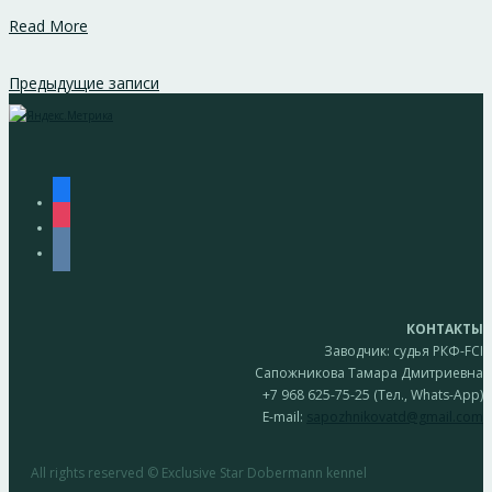
Read More
Навигация
Предыдущие записи
по
записям
facebook
instagram
vkontakte
КОНТАКТЫ
Заводчик: судья РКФ-FCI
Сапожникова Тамара Дмитриевна
+7 968 625-75-25 (Тел., Whats-App)
E-mail:
sapozhnikovatd@gmail.com
All rights reserved © Exclusive Star Dobermann kennel