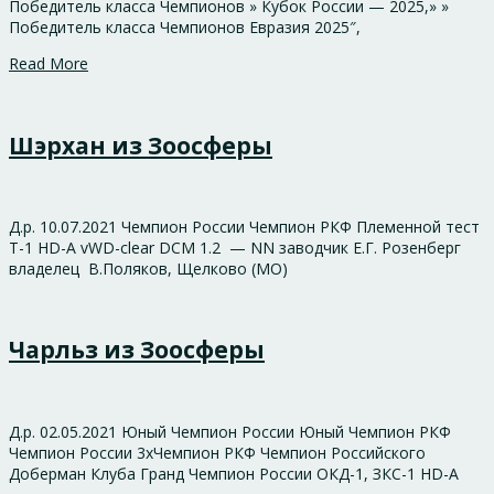
Победитель класса Чемпионов » Кубок России — 2025,» »
Победитель класса Чемпионов Евразия 2025″,
Read More
Шэрхан из Зоосферы
Д.р. 10.07.2021 Чемпион России Чемпион РКФ Племенной тест
Т-1 HD-А vWD-clear DCM 1.2 — NN заводчик Е.Г. Розенберг
владелец В.Поляков, Щелково (МО)
Чарльз из Зоосферы
Д.р. 02.05.2021 Юный Чемпион России Юный Чемпион РКФ
Чемпион России 3хЧемпион РКФ Чемпион Российского
Доберман Клуба Гранд Чемпион России ОКД-1, ЗКС-1 HD-А