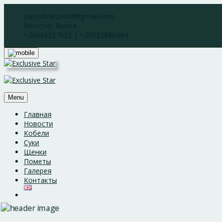
Skip
sapozhnikovatd@gmail.com
to
Moscow, Russia
content
+79686257525 | +79032886494
Menu
Главная
Новости
Кобели
Суки
Щенки
Пометы
Галерея
Контакты