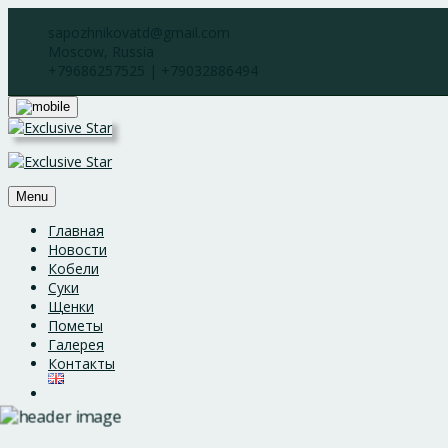
Skip
sapozhnikovatd@gmail.com
to
Moscow, Russia
content
+79686257525 | +79032886494
Menu
Главная
Новости
Кобели
Суки
Щенки
Пометы
Галерея
Контакты