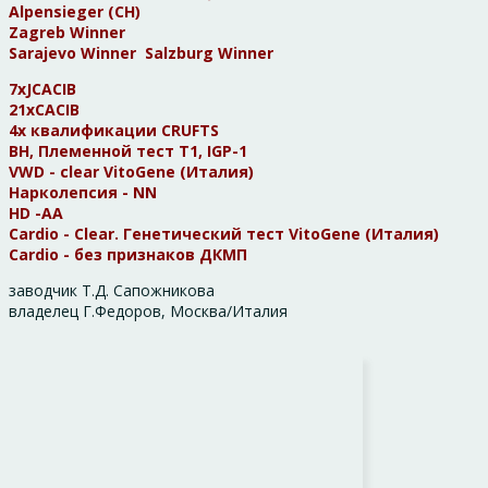
Alpensieger (CH)
Zagreb Winner
Sarajevo Winner Salzburg Winner
7хJCACIB
21xCACIB
4x квалификации CRUFTS
BH, Племенной тест Т1, IGP-1
VWD - clear VitoGene (Италия)
Нарколепсия - NN
HD -AА
Cardio - Clear. Генетический тест VitoGene (Италия)
Cardio - без признаков ДКМП
заводчик Т.Д. Сапожникова
владелец Г.Федоров, Москва/Италия