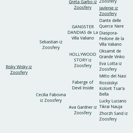
Zoosfery
Greta Garbo iz
Zoosfery
Javlenie iz
Zoosfery
Dante delle
Querce Nere
GANGSTER
DANDIAS de La
Diaspora-
Villa Valiano
Fedone de la
Sebastian iz
Villa Valiano
Zoosfery
Oksamit de
HOLLYWOOD
Grande Vinko
STORY iz
Eva Lotta iz
Zoosfery
Risky Wisky iz
Zoosfery
Zoosfery
Mitto del Nasi
Faberge of
Rossiiskyi
Devil Inside
Kolorit Tsar’a
Bella
Cecilia Fabovna
iz Zoosfery
Lucky Luciano
Tikrai Nauja
Ava Gardner iz
Zoosfery
Zhorzh Sand iz
Zoosfery