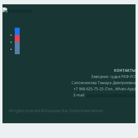
facebook
instagram
vkontakte
КОНТАКТЫ
Заводчик: судья РКФ-FCI
Сапожникова Тамара Дмитриевна
+7 968 625-75-25 (Тел., Whats-App)
E-mail:
sapozhnikovatd@gmail.com
All rights reserved © Exclusive Star Dobermann kennel