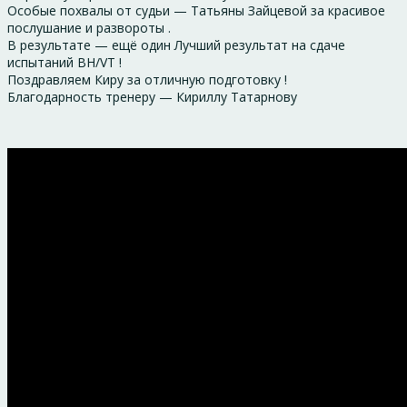
Особые похвалы от судьи — Татьяны Зайцевой за красивое
послушание и развороты .
В результате — ещё один Лучший результат на сдаче
испытаний BH/VT !
Поздравляем Киру за отличную подготовку !
Благодарность тренеру — Кириллу Татарнову