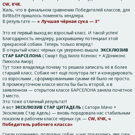
CW, КЧК.
Жаль, что в финальном сравнении Победителей классов, для
ВИВЬЕН пришлось поменять хендлера.
В результате —
» Лучшая чёрная сука — 3″
Это её первый выход во взрослый класс. И такой успех!
Благодарность хендлеру, раскрывшему потенциал этой
прекрасной собаки. Теперь только вперёд !
В открытый класс чёрных сук уверенно вышла
ЭКСКЛЮЗИВ
СТАР БАРСЕЛОНА
( Смарт Вуд Хиллз Ксенокс + А’Дониконс
Пиккола Амор)
Тут тоже владелица почему то решила записать её в более
старший класс. Собаке нет ещё полутора лет и конкурировать
со взрослыми , сформированными суками ей было не просто.
В промежуточном классе могла бы быть второй, а в
заявленном — открытом классе БАРСЕЛОНА заняла почётное
3 место.
Это тоже отличный результат!
А вот
ЭКСКЛЮЗИВ СТАР ЦИТАДЕЛЬ
( Сатори Мачо +
Эксклюзив Стар Адель) — вновь порадовала нас стабильным
показом в рабочем классе чёрных сук —
CW, КЧК, »
Победитель рабочего класса»
Среди коричнево- подпалых собак, у нас показались две суки.