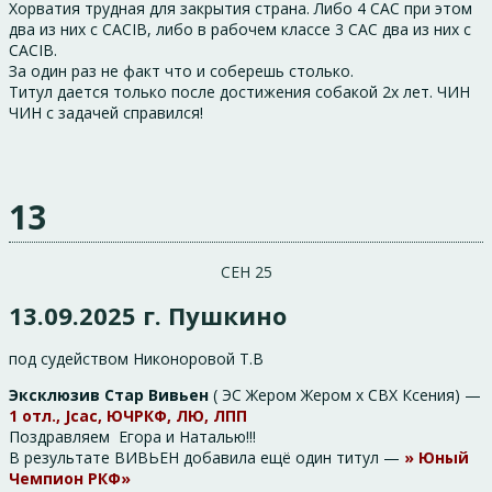
Хорватия трудная для закрытия страна. Либо 4 САС при этом
два из них с CACIB, либо в рабочем классе 3 CAC два из них с
CACIB.
За один раз не факт что и соберешь столько.
Титул дается только после достижения собакой 2х лет. ЧИН
ЧИН с задачей справился!
13
СЕН 25
13.09.2025 г. Пушкино
под судейством Никоноровой Т.В
Эксклюзив Стар Вивьен
( ЭС Жером Жером х СВХ Ксения) —
1 отл., Jcac, ЮЧРКФ, ЛЮ, ЛПП
Поздравляем Егора и Наталью!!!
В результате ВИВЬЕН добавила ещё один титул —
» Юный
Чемпион РКФ»