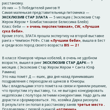
расстановку.
Из них — 5 Победителей рингов !!!
Самая маленькая представительница питомника —
ЭКСКЛЮЗИВ СТАР ЗЛАТА
— 5 месяцев ( Эксклюзив Стар
Жером Жером + Бомбастикханзе Белиссима Блейз)
Класс беби —
» очень перспективная», CW, «Лучшая
сука беби».
Кроме этого, ЗЛАТА прошла экспертизу на второй выставке
ранга » Чемпион РКФ». Став
«Лучшим беби»
, вышла в Бест
и среди всех пород своего возраста
BIS — 2 !
В классе Юниоров чёрных кобелей, в очень не удобном
возрасте, вышел в ринг
ЭКСКЛЮЗИВ СТАР ДАРК
— 9
месяцев. ( Эксклюзив Стар Жером Жером + Санта Юлф
Рамина)
Это наш помёт Д — ешек, два дня назад принимавших
поздравления с переходом из щенков в Юниоры.
Мы с владельцами этого помёта на связи и приняли решение,
что пропустим эту выставку, т.к. не выгодно конкурировать
недопёскам с полутора летними конкурентами. Надо дать им
дорасти и сформироваться . Но, хозяйка Дарка рискнула .
В результате он попал в расстановку заняв
третье место .
Поздравляем с первой оценкой
«отлично».