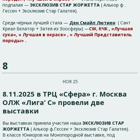
подпалая —
ЭКСКЛЮЗИВ СТАР ЖОРЖЕТТА
( Алькор ф .
Гессен + Эксклюзив Стар Галатея).
Среди чёрных лучшей стала —
Ден Смайл Лютиен
( Сант
Креал Белатор + Затея из Зоосферы) —
CW, КЧК , «Лучшая
сука», » Лучшая в окрасе» , » Лучший Представитель
породы» .
8
НОЯ 25
8.11.2025 в ТРЦ «Сфера» г. Москва
ОЛЖ «Лига’ С» провели две
выставки
Вы выставках приняла участие наша
ЭКСКЛЮЗИВ СТАР
ЖОРЖЕТТА
( Алькор ф.Гессен + Эксклюзив Стар Галатея).
В классе Юниоров на Монопородной выставке, под