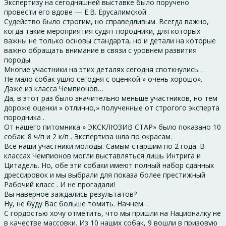
Экспертизу на сегодняшней выставке было поручено
провести его вдове — Е.В. Ерусалимской .
Судейство было строгим, но справедливым. Всегда важно,
когда такие мероприятия судят породники, для которых
важны не только основы стандарта, но и детали на которые
важно обращать внимание в связи с уровнем развития
породы.
Многие участники на этих деталях сегодня споткнулись…
Не мало собак ушло сегодня с оценкой » очень хорошо».
Даже из класса Чемпионов…
Да, в этот раз было значительно меньше участников, но тем
дороже оценки » отлично,» полученные от строгого эксперта
породника .
От нашего питомника » ЭКСКЛЮЗИВ СТАР» было показано 10
собак: 8 ч/п и 2 к/п . Экспертиза шла по окрасам.
Все наши участники молоды. Самым старшим по 2 года. В
классах Чемпионов могли выставляться лишь Интрига и
Цитадель. Но, обе эти собаки имеют полный набор сданных
дрессировок и мы выбрали для показа более престижный
Рабочий класс . И не прогадали!
Вы наверное заждались результатов?
Ну, не буду Вас больше томить. Начнем…
С гордостью хочу отметить, что мы пришли на Националку не
в качестве массовки. Из 10 наших собак, 9 вошли в призовую