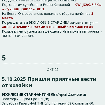
Но, ДИВА и на этот раз прекрасно показалась.
Под строгим судейством Елены Крюковой —
CW, JCAC, ЧРКФ,
» Лучший Юниор», ЛПП.
На Бесте Юниоров вновь попала в отбор на почётное
3
место .
По результатам ЭКСКЛЮЗИВ СТАР ДИВА закрыла титул —
«Юный Чемпион России » и » Юный Чемпион РКФ».
Поздравляем с успехами ещё одного Чемпиона в питомнике »
ЭКСКЛЮЗИВ СТАР» !
5
ОКТ 25
5.10.2025 Пришли приятные вести
от хозяйки
ЭКСКЛЮЗИВ СТАР ФАНТИНЕЛЬ
(Лерой Джексон из
Зоосферы + Эриа Про Венди)
За работу Кира с ФАНТИНЕЛЬ получили 58 баллов из 60.