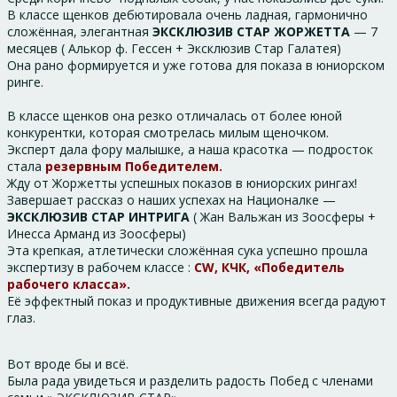
В классе щенков дебютировала очень ладная, гармонично
сложённая, элегантная
ЭКСКЛЮЗИВ СТАР ЖОРЖЕТТА
— 7
месяцев ( Алькор ф. Гессен + Эксклюзив Стар Галатея)
Она рано формируется и уже готова для показа в юниорском
ринге.
В классе щенков она резко отличалась от более юной
конкурентки, которая смотрелась милым щеночком.
Эксперт дала фору малышке, а наша красотка — подросток
стала
резервным Победителем.
Жду от Жоржетты успешных показов в юниорских рингах!
Завершает рассказ о наших успехах на Националке —
ЭКСКЛЮЗИВ СТАР ИНТРИГА
( Жан Вальжан из Зоосферы +
Инесса Арманд из Зоосферы)
Эта крепкая, атлетически сложённая сука успешно прошла
экспертизу в рабочем классе :
CW, КЧК, «Победитель
рабочего класса».
Её эффектный показ и продуктивные движения всегда радуют
глаз.
Вот вроде бы и всё.
Была рада увидеться и разделить радость Побед с членами