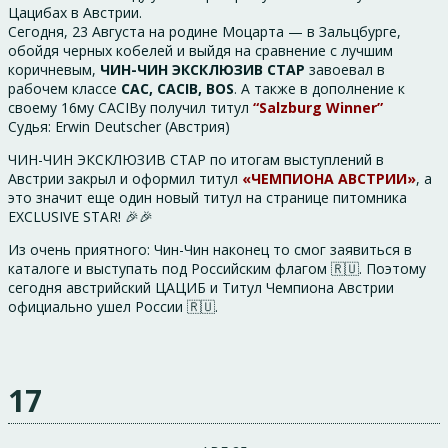
Цацибах в Австрии.
Сегодня, 23 Августа на родине Моцарта — в Зальцбурге,
обойдя черных кобелей и выйдя на сравнение с лучшим
коричневым,
ЧИН-ЧИН ЭКСКЛЮЗИВ СТАР
завоевал в
рабочем классе
CAC, CACIB, BOS
. А также в дополнение к
своему 16му CACIBу получил титул
“Salzburg Winner”
Судья: Erwin Deutscher (Австрия)
ЧИН-ЧИН ЭКСКЛЮЗИВ СТАР по итогам выступлений в
Австрии закрыл и оформил титул
«ЧЕМПИОНА АВСТРИИ»
, а
это значит еще один новый титул на странице питомника
EXCLUSIVE STAR! 🎉🎉
Из очень приятного: Чин-Чин наконец то смог заявиться в
каталоге и выступать под Российским флагом 🇷🇺. Поэтому
сегодня австрийский ЦАЦИБ и Титул Чемпиона Австрии
официально ушел России 🇷🇺.
17