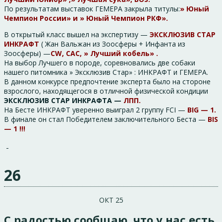
По результатам выставок ГЕМЕРА закрыла титулы:
» Юный
Чемпион России» и » Юный Чемпион РКФ».
В открытый класс вышел на экспертизу —
ЭКСКЛЮЗИВ СТАР
ИНКРАФТ
( Жан Вальжан из Зоосферы + Инфанта из
Зоосферы) —
CW, CAC, » Лучший кобель» .
На выбор Лучшего в породе, соревновались две собаки
нашего питомника » Эксклюзив Стар» : ИНКРАФТ и ГЕМЕРА.
В данном конкурсе предпочтение эксперта было на стороне
взрослого, находящегося в отличной физической кондиции
ЭКСКЛЮЗИВ СТАР ИНКРАФТА —
ЛПП.
На Бесте ИНКРАФТ уверенно выиграл 2 группу FCI —
BIG — 1.
В финале он стал Победителем заключительного Беста —
BIS
— 1 !!!
26
ОКТ 25
С радостью сообщаю, что у нас есть