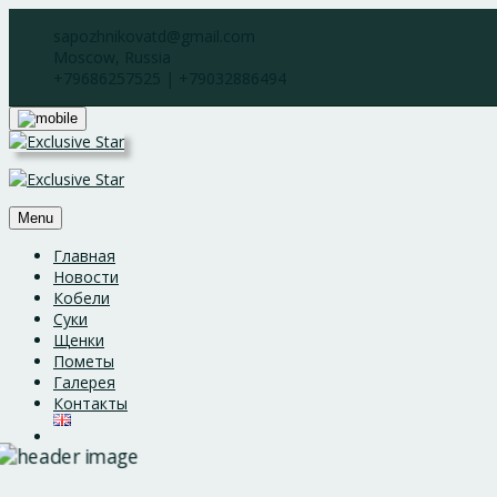
Skip
sapozhnikovatd@gmail.com
to
Moscow, Russia
content
+79686257525 | +79032886494
Menu
Главная
Новости
Кобели
Суки
Щенки
Пометы
Галерея
Контакты