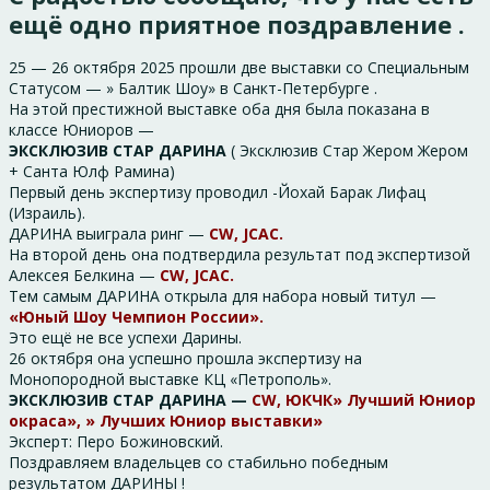
ещё одно приятное поздравление .
25 — 26 октября 2025 прошли две выставки со Специальным
Статусом — » Балтик Шоу» в Санкт-Петербурге .
На этой престижной выставке оба дня была показана в
классе Юниоров —
ЭКСКЛЮЗИВ СТАР ДАРИНА
( Эксклюзив Стар Жером Жером
+ Санта Юлф Рамина)
Первый день экспертизу проводил -Йохай Барак Лифац
(Израиль).
ДАРИНА выиграла ринг —
CW, JCAC.
На второй день она подтвердила результат под экспертизой
Алексея Белкина —
CW, JCAC.
Тем самым ДАРИНА открыла для набора новый титул —
«Юный Шоу Чемпион России».
Это ещё не все успехи Дарины.
26 октября она успешно прошла экспертизу на
Монопородной выставке КЦ «Петрополь».
ЭКСКЛЮЗИВ СТАР ДАРИНА —
CW, ЮКЧК» Лучший Юниор
окраса», » Лучших Юниор выставки»
Эксперт: Перо Божиновский.
Поздравляем владельцев со стабильно победным
результатом ДАРИНЫ !