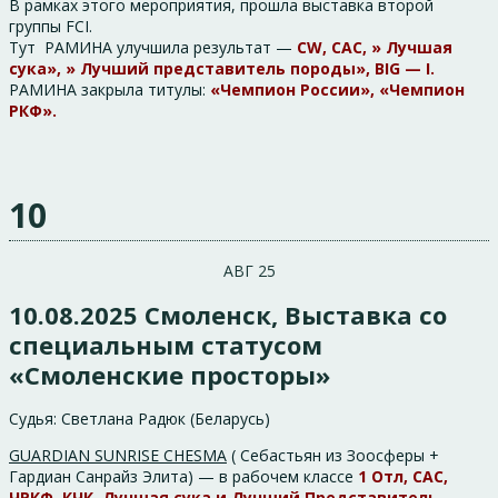
В рамках этого мероприятия, прошла выставка второй
группы FCI.
Тут РАМИНА улучшила результат —
CW, CAC, » Лучшая
сука», » Лучший представитель породы», BIG — I.
РАМИНА закрыла титулы:
«Чемпион России», «Чемпион
РКФ».
10
АВГ 25
10.08.2025 Смоленск, Выставка со
специальным статусом
«Смоленские просторы»
Судья: Светлана Радюк (Беларусь)
GUARDIAN SUNRISE CHESMA
( Себастьян из Зоосферы +
Гардиан Санрайз Элита) — в рабочем классе
1 Отл, САС,
ЧРКФ, КЧК, Лучшая сука и Лучший Представитель