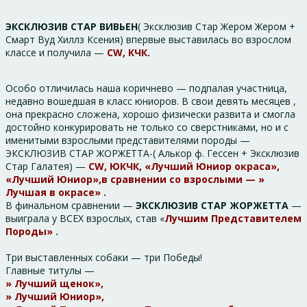
ЭКСКЛЮЗИВ СТАР ВИВЬЕН
( Эксклюзив Стар Жером Жером +
Смарт Вуд Хиллз Ксения) впервые выставилась во взрослом
классе и получила —
CW, КЧК.
Особо отличилась наша коричнево — подпалая участница,
недавно вошедшая в класс юниоров. В свои девять месяцев ,
она прекрасно сложена, хорошо физически развита и смогла
достойно конкурировать не только со сверстниками, но и с
именитыми взрослыми представителями породы —
ЭКСКЛЮЗИВ СТАР ЖОРЖЕТТА-( Алькор ф. Гессен + Эксклюзив
Стар Галатея) —
CW, ЮКЧК, «Лучший Юниор окраса»,
«Лучший Юниор»,в сравнении со взрослыми — »
Лучшая в окрасе» .
В финальном сравнении —
ЭКСКЛЮЗИВ СТАР ЖОРЖЕТТА
—
выиграла у ВСЕХ взрослых, став «
Лучшим Представителем
Породы» .
Три выставленных собаки — три Победы!
Главные титулы —
» Лучший щенок»,
» Лучший Юниор»,