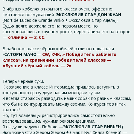
В чёрных кобелях открытого класса очень эффектно
смотрелся возмужавший
ЭКСКЛЮЗИВ СТАР ДОН ЖУАН
(Nort de Luces de Grande Vinko + Эксклюзив Стар Адель).
Судья долго держала его на первом месте, но
засомневавшись в крупном росте, переставила его на второе
—
отлично — 2, СС.
В рабочем классе чёрных кобелей отлично показался
-САТОРИ МАЧО
—
СW, КЧК, » Победитель рабочего
класса», на сравнении Победителей классов —
«Лучший чёрный кобель — 2».
Теперь чёрные суки.
К сожалению в классе Интермедиа пришлось вступить в
конкуренцию сразу двум нашим молодым сукам.
Я всегда стараюсь разводить наших собак по разным классам,
что бы не конкурировать между своими. Конкурентов и так
хватает!
Но, тут владельцы регистрировались самостоятельно
воспользовавшись чужими рекомендациями…
Я от души радуюсь Победе —
ЭКСКЛЮЗИВ СТАР ВИВЬЕН
(
Эксклюзив Стар Жером Жером + Смарт Вуд Хиллз Ксения) —