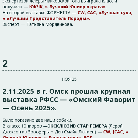
экспертизой Флёры Чайковской, она выиграла класс и
получила —
ЮКЧК, » Лучший Юниор окраса».
На второй выставке ЖОРЖЕТТА —
CW, CAC, «Лучшая сука,
» «Лучший Представитель Породы».
Эксперт — Татьяна Мордвинова.
2
НОЯ 25
2.11.2025 в г. Омск прошла крупная
выставка РФСС — «Омский Фаворит
— Осень 2025».
Было показано две наши собаки.
В классе Юниоров —
ЭКСКЛЮЗИВ СТАР ГЕМЕРА
(Лерой
Джексон из Зоосферы + Ден Смайл Лютиен) —
CW, JCAC, »
Лучший Юниор» ,» Лучшая сука», BOS.